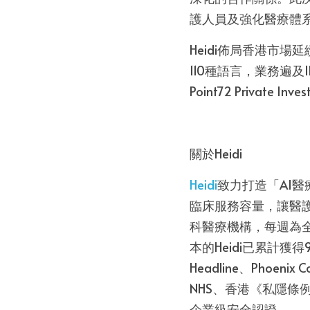
護人員及強化醫療體
Heidi佈局香港市
110種語言，業務遍及
Point72 Private I
關於Heidi
Heidi
致力打造「AI
臨床服務容量，讓醫
科醫療機構，每週為全
本的Heidi已累計獲得9,6
Headline、Phoenix
NHS、香港《私隱條例
企業級安全認證。