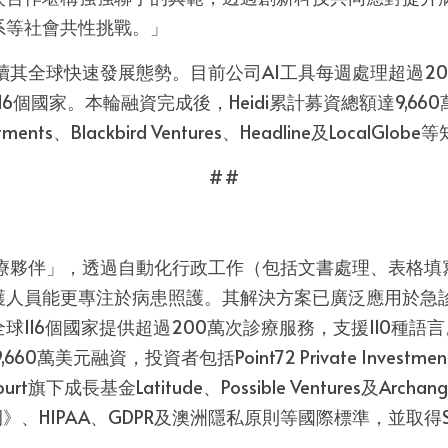
系等社會共性挑戰。」
場延續其全球快速發展態勢。目前公司AI工具每週處理超過2
116個國家。本輪融資完成後，Heidi累計募資總額達9,6
nvestments、Blackbird Ventures、Headline及LocalGl
##
醫療夥伴」，透過自動化行政工作（包括文書處理、表格填
護人員能更專注於病患照護。其解決方案已廣泛應用於急
球116個國家提供超過200萬次診療服務，支援110種語
60萬美元融資，投資者包括Point72 Private Investment
 Court旗下成長基金Latitude、Possible Ventures及Archa
》、HIPAA、GDPR及澳洲隱私原則等國際標準，並取得SOC