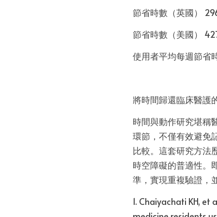
節省時數（英國） 29
節省時數（美國） 42
使用者平均每週節省時間 
將時間歸還臨床醫護
時間與動作研究堪稱
環節，不僅有效避免
比較。這套研究方法
時空障礙的普適性。
準，實現重複驗證，
1. Chaiyachati KH, et 
medicine residents u