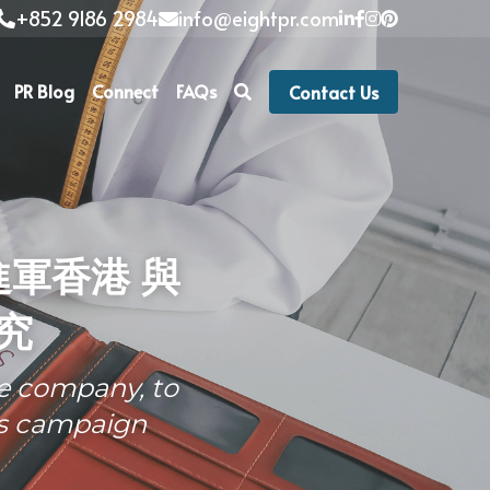
+852 9186 2984
info@eightpr.com
PR Blog
Connect
FAQs
Contact Us
進軍香港 與
究
e company, to 
ns campaign