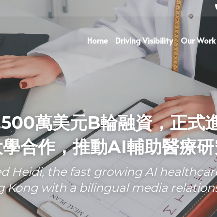
Home
Driving Visibility
Our Work
獲6,500萬美元B輪融資，正式
學合作，推動AI輔助醫療研
d Heidi, the fast growing AI healthcar
 Kong with a bilingual media relatio