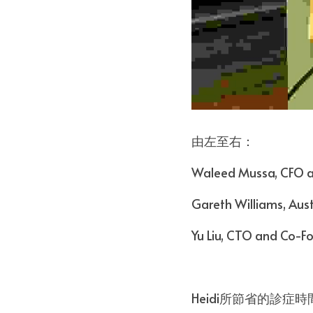
由左至右：
Waleed Mussa, CFO a
Gareth Williams, Aus
Yu Liu, CTO and Co-Fo
Heidi所節省的診症