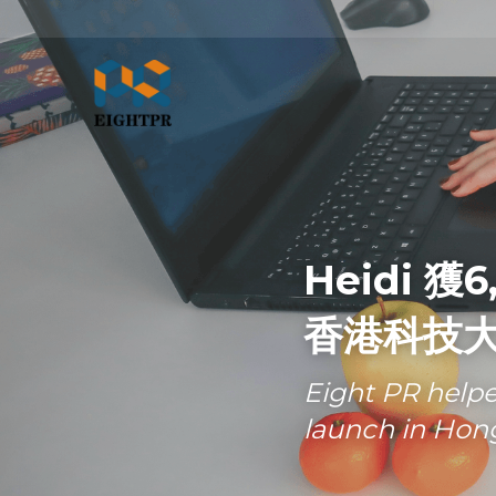
Heidi 
香港科技大
Eight PR helpe
launch in Hong