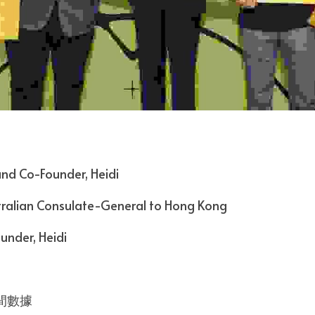
nd Co-Founder, Heidi
tralian Consulate-General to Hong Kong
under, Heidi
時間數據