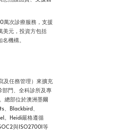
00萬次診療服務，支援
60萬美元，投資方包括
obe等知名機構。
寫及任務管理）來擴充
診部門、全科診所及專
言。總部位於澳洲墨爾
s、Blackbird、
ngel。Heidi嚴格遵循
2與ISO27001等