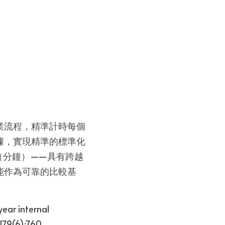
業流程，精準計時每個
據，實現精準的標準化
（分鐘）——具有跨越
能作為可靠的比較基
ear internal 
79(6):760. 