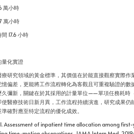
6 萬小時
7 萬小時
17.6 小時
的量化實證
醫療研究領域的黃金標準，其價值在於能直接觀察實際作
記憶偏差，更能將工作流程轉化為客觀且可重複驗證的數
歷久彌新，關鍵在於其採用的計量單位——單項任務耗時
即使醫療技術日新月異，工作流程持續演進，研究成果仍
並準確對應至特定流程的優化成效。
al. Assessment of inpatient time allocation among first-y
sing time-motion observations. JAMA Intern Med. 2019;1