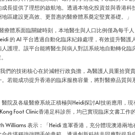
的成長提供了理想的啟航地。透過本地化投資並與香港科
洲地區建設更高效、更普惠的醫療體系奠定堅實基礎。」
香港醫療體系面臨關鍵時刻，本地醫生與人口比例僅為每千人 2
idi 的 AI 平台透過自動化臨床紀錄處理，有效提升醫
病人護理。該平台能將醫生與病人對話系統地自動轉化臨
症。
充說明：「我們的技術核心在於減輕行政負擔，為醫護人員重拾
一。若能成功提升香港的臨床服務容量，將對醫療品質與
醫院及各級醫療系統正積極與Heidi探討AI技術應用，現
Kong Foot Clinic香港足科診所，均已實現臨床文書工
th Williams 表示：「Heidi 進軍香港，充分體現澳
次合作堪稱強強聯手的典範，透過創新科技共同應對提升