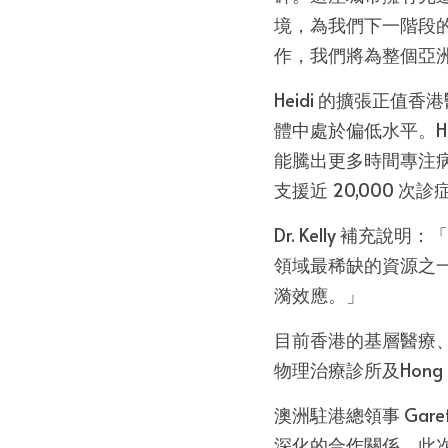
境，為我們下一階段
作，我們將為整個亞
Heidi 的擴張正值
體中處於偏低水平。He
能騰出更多時間專注
支援近 20,000 次診
Dr. Kelly 補
領域最稀缺的資源之
漪效應。」
目前香港的基層醫療、
物理治療診所及Hong 
澳洲駐港總領事 Gare
深化的合作關係。此